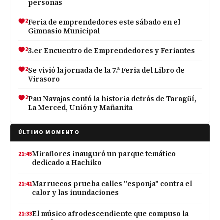
personas
2
Feria de emprendedores este sábado en el
Gimnasio Municipal
2
3.er Encuentro de Emprendedores y Feriantes
2
Se vivió la jornada de la 7.ª Feria del Libro de
Virasoro
2
Pau Navajas contó la historia detrás de Taragüí,
La Merced, Unión y Mañanita
ÚLTIMO MOMENTO
Miraflores inauguró un parque temático
21:45
dedicado a Hachiko
Marruecos prueba calles "esponja" contra el
21:41
calor y las inundaciones
El músico afrodescendiente que compuso la
21:33