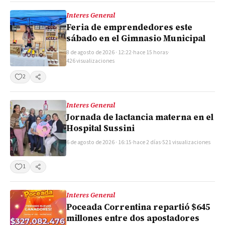
Interes General
Feria de emprendedores este
sábado en el Gimnasio Municipal
8 de agosto de 2026 · 12:22
·
hace 15 horas
·
426 visualizaciones
2
Compartir
Interes General
Jornada de lactancia materna en el
Hospital Sussini
6 de agosto de 2026 · 16:15
·
hace 2 días
·
521 visualizaciones
1
Compartir
Interes General
Poceada Correntina repartió $645
millones entre dos apostadores