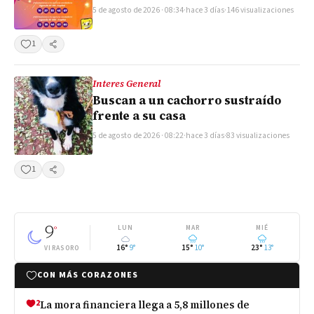
5 de agosto de 2026 · 08:34
·
hace 3 días
·
146 visualizaciones
1
Compartir
Interes General
Buscan a un cachorro sustraído
frente a su casa
5 de agosto de 2026 · 08:22
·
hace 3 días
·
83 visualizaciones
1
Compartir
9
°
LUN
MAR
MIÉ
16°
9°
15°
10°
23°
13°
VIRASORO
CON MÁS CORAZONES
2
La mora financiera llega a 5,8 millones de